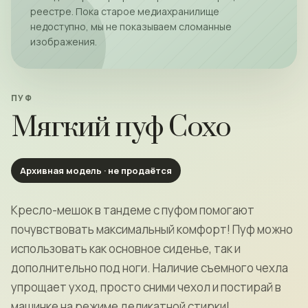
реестре. Пока старое медиахранилище
недоступно, мы не показываем сломанные
изображения.
ПУФ
Мягкий пуф Сохо
Архивная модель · не продаётся
Кресло-мешок в тандеме с пуфом помогают
почувствовать максимальный комфорт! Пуф можно
использовать как основное сиденье, так и
дополнительно под ноги. Наличие съемного чехла
упрощает уход, просто сними чехол и постирай в
машинке на режиме деликатной стирки!