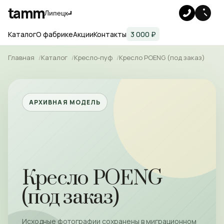
tamm
Липецк
Каталог
О фабрике
Акции
Контакты
3 000 ₽
Главная
Каталог
Кресло-пуф
Кресло POENG (под заказ)
АРХИВНАЯ МОДЕЛЬ
Кресло POENG
(под заказ)
Исходные фотографии сохранены в миграционном