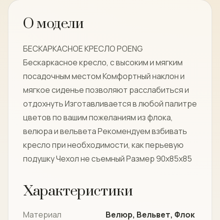
О модели
БЕСКАРКАСНОЕ КРЕСЛО POENG
Бескаркасное кресло, с высоким и мягким
посадочным местом Комфортный наклон и
мягкое сиденье позволяют расслабиться и
отдохнуть Изготавливается в любой палитре
цветов по вашим пожеланиям из флока,
велюра и вельвета Рекомендуем взбивать
кресло при необходимости, как перьевую
подушку Чехол не съемный Размер 90х85х85
Характеристики
Материал
Велюр, Вельвет, Флок