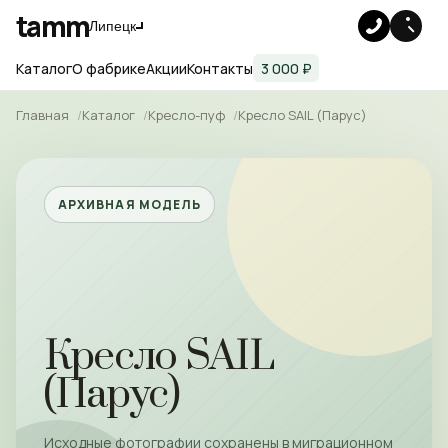
tamm
Липецк
Каталог
О фабрике
Акции
Контакты
3 000 ₽
Главная
Каталог
Кресло-пуф
Кресло SAIL (Парус)
АРХИВНАЯ МОДЕЛЬ
Кресло SAIL
(Парус)
Исходные фотографии сохранены в миграционном