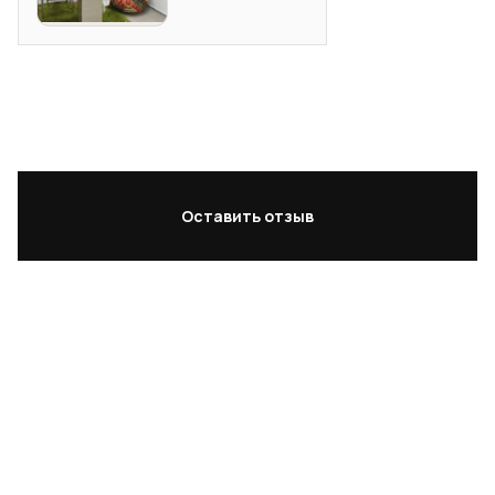
определиться с выбором. Мне
рада, что вместе
нужна была доставка, именно
сделали этот выб
сегодня и желательно в
Кардинал Босс цв
ближайшее время, уж очень мне
Получили на днях
захотелось комфорта)) Вы не
качеством довол
представляете, каково было моё
правильной покуп
удивление, когда через 1,5 часа
проблем никаких 
после моего обращения, кресло-
тому же, наш ме
Оставить отзыв
мешок стояло уже у меня в офисе!!
Анастасия держал
и привезли мне его абсолютно
действий и событи
бесплатно!) Я очень благодарна
огромное спасиб
Вашей компании, за то, что Вы
компанией очень
умеете удивлять и радовать своих
работать! Уверен
покупателей!) Спасибо, за мою
что-то закажем 
Африку;)) Рекомендую!!!
Антимебель! Усп
Фабрика tamm'antimebel
компании и проц
Побольше бы таки
Бонус 3 000 ₽