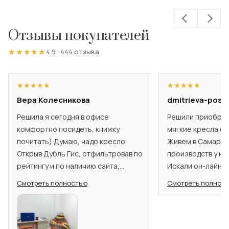
Отзывы покупателей
★★★★★
★★★★★
4.9
·
444 отзыва
★
★
★
★
★
★
★
★
★
★
Вера Колесникова
dmitrieva-post
Решила я сегодня в офисе
Решили приобре
комфортно посидеть, книжку
мягкие кресла се
почитать) Думаю, надо кресло.
Живем в Самаре,
Открыв Дубль Гис, отфильтровав по
производств у нас
рейтингу и по наличию сайта,
Искали он-лайн, 
выбрала эту компанию.
пересмотрели, в 
Смотреть полностью
Смотреть полнос
Просмотрев каталог товаров,
именно ТАММ. Я 
остановилась на 2х видах, Африка и
заказывала лет 5
Руфия, позвонила. Вежливо мне
Африка, родител
ответил менеджер Сергей, помог
сих пор и всем он